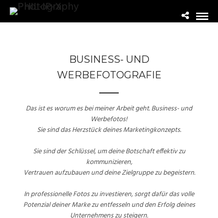
BUSINESS- UND
WERBEFOTOGRAFIE
Das ist es worum es bei meiner Arbeit geht. Business- und
Werbefotos!
Sie sind das Herzstück deines Marketingkonzepts.
Sie sind der Schlüssel, um deine Botschaft effektiv zu
kommunizieren,
Vertrauen aufzubauen und deine Zielgruppe zu begeistern.
In professionelle Fotos zu investieren, sorgt dafür das volle
Potenzial deiner Marke zu entfesseln und den Erfolg deines
Unternehmens zu steigern.